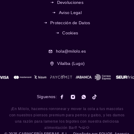
Devoluciones
Aviso Legal
Protección de Datos
Cookies
hola@milolo.es
Vilalba (Lugo)
Síguenos:
¡En Milolo, hacemos ronronear y mover la cola a tus mascotas
con nuestros piensos premium para perros y gatos, y les damos
una razón para lamerse los bigotes con nuestra deliciosa
alimentación Barf! 🐾😺🐶