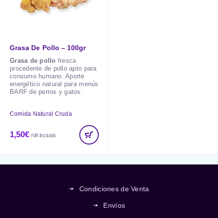
Grasa De Pollo – 100gr
Grasa de pollo
fresca
procedente de pollo apto para
consumo humano. Aporte
energético natural para menús
BARF de perros y gatos.
Comida Natural Cruda
1,50
€
IVA Incluido
Condiciones de Venta
Envíos