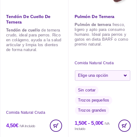
Tendón De Cuello De
Pulmón De Ternera
Ternera
Pulmón de ternera
fresco,
ligero y apto para consumo
Tendón de cuello
de ternera
humano. Ideal para perros y
crudo, ideal para perros. Rico
gatos en dieta BARF o como
en colágeno, ayuda a la salud
premio natural.
articular y limpia los dientes
de forma natural.
Comida Natural Cruda
Sin cortar
Trozos pequeños
Trozos grandes
Comida Natural Cruda
1,50
€
-
5,00
€
IVA
4,50
€
IVA Incluido
Incluido