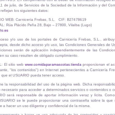
1 de julio, de Servicios de la Sociedad de la Información y del Com
reflejan los siguientes datos:
IO WEB: Carnicería Frebas, S.L. CIF: B27478619
: Rúa Plácido Peña 28, Bajo – 27800, Vilalba (Lugo)
lo.es
cceso y/o uso de los portales de
Carnicería Frebas, S.L.
, atribu
pta, desde dicho acceso y/o uso, las Condiciones Generales de Uso
iciones serán de aplicación independientemente de las Condici
en su caso resulten de obligado cumplimiento.
L
: El sitio web
www.comidaparamascotas.tienda
proporcionan el ac
lante, “los contenidos”) en Internet pertenecientes a
Carnicería Fre
s que el USUARIO pueda tener acceso.
 la responsabilidad del uso de la página web. Dicha responsabili
e necesario para acceder a determinados servicios o contenidos o c
RIO será responsable de aportar información veraz y lícita. Com
l USUARIO se le puede proporcionar una contraseña sobre la que 
a hacer un uso diligente y confidencial de la misma.
ompromete a hacer un uso adecuado de los contenidos y servic