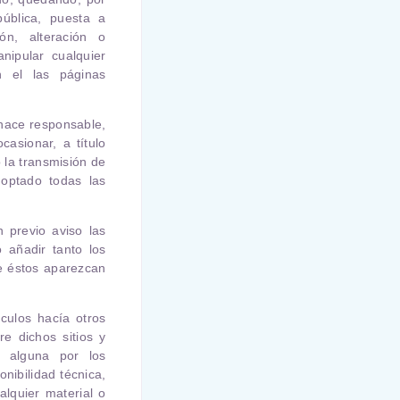
pública, puesta a
ón, alteración o
nipular cualquier
n el las páginas
 hace responsable,
asionar, a título
o la transmisión de
doptado todas las
n previo aviso las
 añadir tanto los
e éstos aparezcan
culos hacía otros
re dichos sitios y
d alguna por los
nibilidad técnica,
ualquier material o