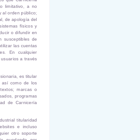
 limitativo, a no
 y al orden público;
al, de apología del
sistemas físicos y
ucir o difundir en
n susceptibles de
ilizar las cuentas
es. En cualquier
 usuarios a través
ionaria, es titular
, así como de los
 textos; marcas o
 usados, programas
idad de
Carnicería
strial titularidad
ebsites e incluso
uier otro soporte
do, quedando, por