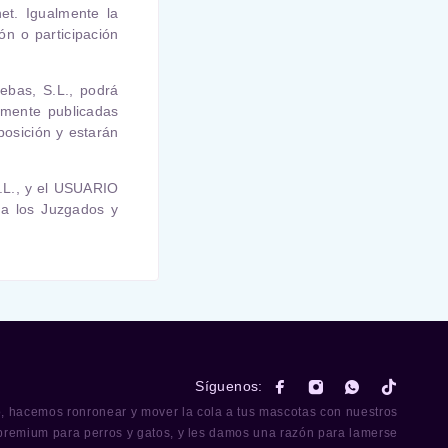
et. Igualmente la
ón o participación
ebas, S.L.
, podrá
amente publicadas
posición y estarán
.L.
, y el USUARIO
 a los Juzgados y
Síguenos:
o, hacemos ronronear y mover la cola a tus mascotas con nuestros
premium para perros y gatos, y les damos una razón para lamerse