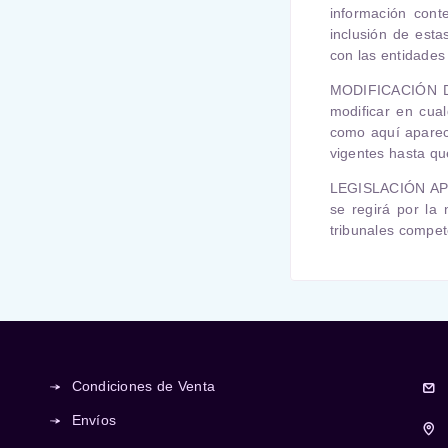
información cont
inclusión de esta
con las entidades
MODIFICACIÓN 
modificar en cua
como aquí aparece
vigentes hasta qu
LEGISLACIÓN AP
se regirá por la
tribunales compe
Condiciones de Venta
Envíos