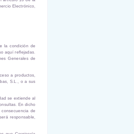
ercio Electrónico,
ye la condición de
 aquí reflejadas.
ones Generales de
ceso a productos,
bas, S.L.
, o a sus
dad se extiende al
onsultas. En dicho
o consecuencia de
será responsable,
ios que
Carnicería