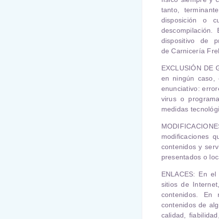
tanto, terminant
disposición o c
descompilación. 
dispositivo de 
de
Carnicería Fre
EXCLUSIÓN DE 
en ningún caso, 
enunciativo: error
virus o programa
medidas tecnológi
MODIFICACIONE
modificaciones q
contenidos y ser
presentados o loc
ENLACES
: En el
sitios de Interne
contenidos. En
contenidos de alg
calidad, fiabilida