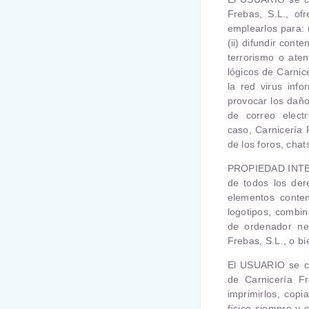
Frebas, S.L.
, of
emplearlos para: (i
(ii) difundir cont
terrorismo o aten
lógicos de
Carnic
la red virus inf
provocar los daño
de correo elect
caso,
Carnicería 
de los foros, chat
PROPIEDAD INT
de todos los der
elementos conten
logotipos, combin
de ordenador ne
Frebas, S.L.
, o b
El USUARIO
se co
de
Carnicería Fr
imprimirlos, cop
físico siempre y