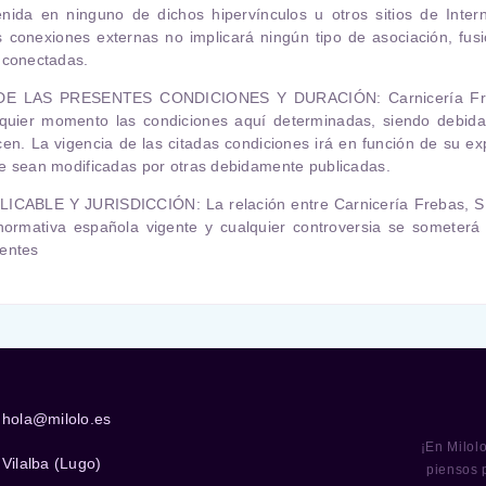
enida en ninguno de dichos hipervínculos u otros sitios de Intern
s conexiones externas no implicará ningún tipo de asociación, fusi
 conectadas.
DE LAS PRESENTES CONDICIONES Y DURACIÓN
:
Carnicería Fr
lquier momento las condiciones aquí determinadas, siendo debid
n. La vigencia de las citadas condiciones irá en función de su ex
e sean modificadas por otras debidamente publicadas.
LICABLE Y JURISDICCIÓN
: La relación entre
Carnicería Frebas, S
 normativa española vigente y cualquier controversia se someterá
tentes
hola@milolo.es
¡En Milol
Vilalba (Lugo)
piensos 