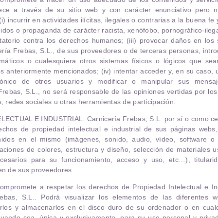
rece a través de su sitio web y con carácter enunciativo pero no
) incurrir en actividades ilícitas, ilegales o contrarias a la buena fe
enidos o propaganda de carácter racista, xenófobo, pornográfico-ileg
tatorio contra los derechos humanos; (iii) provocar daños en los 
ería Frebas, S.L.
, de sus proveedores o de terceras personas, introd
ormáticos o cualesquiera otros sistemas físicos o lógicos que sea
s anteriormente mencionados; (iv) intentar acceder y, en su caso, ut
rónico de otros usuarios y modificar o manipular sus mensaj
Frebas, S.L.
, no será responsable de las opiniones vertidas por los
s, redes sociales u otras herramientas de participación.
ELECTUAL E INDUSTRIAL
:
Carnicería Frebas, S.L.
por sí o como ces
echos de propiedad intelectual e industrial de sus páginas webs
idos en el mismo (imágenes, sonido, audio, vídeo, software o
aciones de colores, estructura y diseño, selección de materiales
cesarios para su funcionamiento, acceso y uso, etc…), titular
ien de sus proveedores.
mpromete a respetar los derechos de Propiedad Intelectual e Indu
ebas, S.L.
. Podrá visualizar los elementos de las diferentes w
iarlos y almacenarlos en el disco duro de su ordenador o en cualq
 cuando sea, única y exclusivamente, para su uso personal y priva