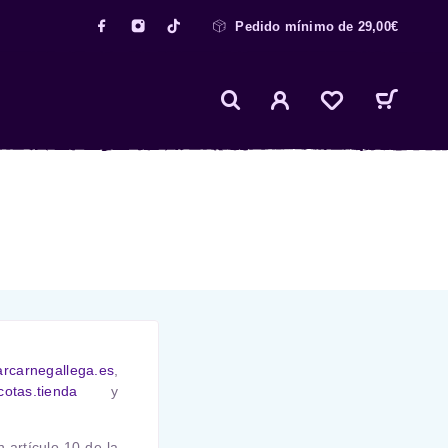
Pedido mínimo de 29,00€
rcarnegallega.es
,
otas.tienda
y
 artículo 10 de la