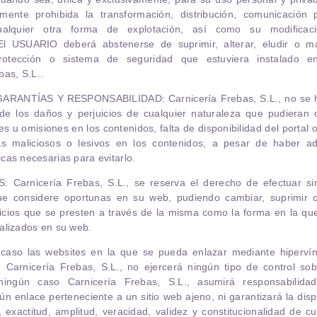
emente prohibida la transformación, distribución, comunicación 
ualquier otra forma de explotación, así como su modificaci
El USUARIO deberá abstenerse de suprimir, alterar, eludir o ma
protección o sistema de seguridad que estuviera instalado e
bas, S.L.
.
GARANTÍAS Y RESPONSABILIDAD
:
Carnicería Frebas, S.L.
, no se
de los daños y perjuicios de cualquier naturaleza que pudieran oc
es u omisiones en los contenidos, falta de disponibilidad del portal 
s maliciosos o lesivos en los contenidos, a pesar de haber a
cas necesarias para evitarlo.
S
:
Carnicería Frebas, S.L.
, se reserva el derecho de efectuar si
ue considere oportunas en su web, pudiendo cambiar, suprimir o
vicios que se presten a través de la misma como la forma en la qu
alizados en su web.
 caso las websites en la que se pueda enlazar mediante hipervín
t,
Carnicería Frebas, S.L.
, no ejercerá ningún tipo de control sob
 ningún caso
Carnicería Frebas, S.L.
, asumirá responsabilida
ún enlace perteneciente a un sitio web ajeno, ni garantizará la dispo
d, exactitud, amplitud, veracidad, validez y constitucionalidad de c