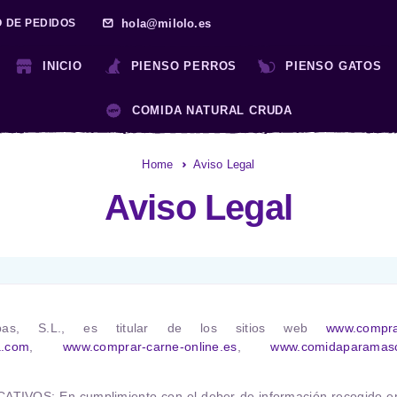
hola@milolo.es
O DE PEDIDOS
INICIO
PIENSO PERROS
PIENSO GATOS
COMIDA NATURAL CRUDA
Home
Aviso Legal
Aviso Legal
ebas, S.L.,
es titular de los sitios web
www.compra
a.com
,
www.comprar-carne-online.es
,
www.comidaparamasc
CATIVOS:
En cumplimiento con el deber de información recogido en