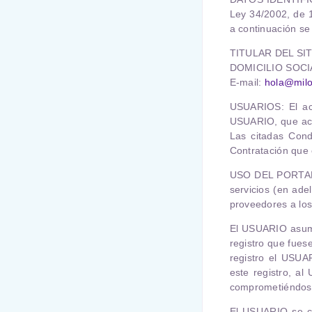
Ley 34/2002, de 1
a continuación se 
TITULAR DEL SIT
DOMICILIO SOCIAL
E-mail:
hola@milo
USUARIOS
: El a
USUARIO, que ace
Las citadas Cond
Contratación que 
USO DEL PORTA
servicios (en ade
proveedores a lo
El USUARIO
asume
registro que fues
registro el USUA
este registro, a
comprometiéndose 
El USUARIO
se c