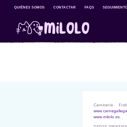
QUIÉNES SOMOS
CONTACTAR
FAQS
SEGUIMIENT
Carnicería Fr
www.carnegalleg
www.milolo.es
.
DATOS IDENTIFI