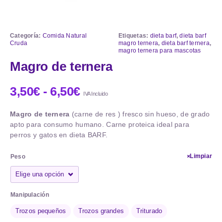
Categoría:
Comida Natural
Etiquetas:
dieta barf
,
dieta barf
Cruda
magro ternera
,
dieta barf ternera
,
magro ternera para mascotas
Magro de ternera
3,50
€
-
6,50
€
IVA Incluido
Magro de ternera
(carne de res ) fresco sin hueso, de grado
apto para consumo humano. Carne proteica ideal para
perros y gatos en dieta BARF.
Limpiar
Peso
Manipulación
Trozos pequeños
Trozos grandes
Triturado