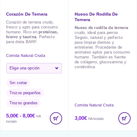
Corazón De Ternera
Hueso De Rodilla De
Ternera
Corazón de ternera crudo,
fresco y apto para consumo
Hueso de rodilla de ternera
humano. Rico en
proteínas,
crudo, ideal para perros.
hierro y taurina
. Perfecto
Seguro, natural y perfecto
para dieta BARF.
para limpiar dientes y
entretener. Procedente de
animales aptos para consumo
Comida Natural Cruda
humano. También es fuente
de colágeno, glucosamina y
condroitina.
Sin cortar
Trozos pequeños
Trozos grandes
Comida Natural Cruda
5,00
€
-
8,00
€
IVA
3,00
€
IVA Incluido
Incluido