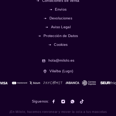
Condiciones de Venta
Envíos
Devoluciones
Aviso Legal
Protección de Datos
Cookies
hola@milolo.es
Vilalba (Lugo)
Síguenos:
¡En Milolo, hacemos ronronear y mover la cola a tus mascotas