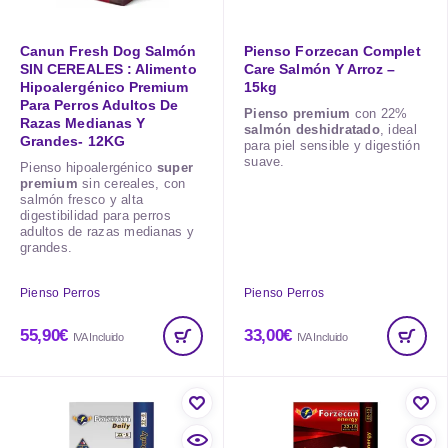
Canun Fresh Dog Salmón
Pienso Forzecan Complet
SIN CEREALES : Alimento
Care Salmón Y Arroz –
Hipoalergénico Premium
15kg
Para Perros Adultos De
Pienso premium
con 22%
Razas Medianas Y
salmón deshidratado
, ideal
Grandes- 12KG
para piel sensible y digestión
suave.
Pienso hipoalergénico
super
premium
sin cereales, con
salmón fresco y alta
digestibilidad para perros
adultos de razas medianas y
grandes.
Pienso Perros
Pienso Perros
55,90
€
33,00
€
IVA Incluido
IVA Incluido