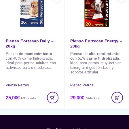
Pienso Forzecan Daily –
Pienso Forzecan Energy –
20kg
20kg
Pienso de
mantenimiento
Pienso de
alto rendimiento
con 40% carne hidrolizada,
con
51% carne hidrolizada
,
ideal para perros adultos con
ideal para perros muy activos.
actividad baja o moderada.
Energía, digestión fácil y
soporte articular.
Pienso Perros
Pienso Perros
25,00
€
29,00
€
IVA Incluido
IVA Incluido