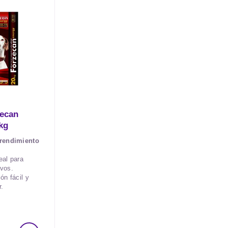
zecan
kg
 rendimiento
deal para
ivos.
ón fácil y
r.