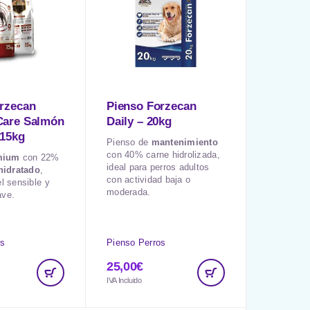
rzecan
Pienso Forzecan
Care Salmón
Daily – 20kg
 15kg
Pienso de
mantenimiento
con 40% carne hidrolizada,
mium
con 22%
ideal para perros adultos
hidratado
,
con actividad baja o
el sensible y
moderada.
ave.
os
Pienso Perros
25,00
€
IVA Incluido