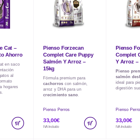
e Cat –
Pienso Forzecan
Pienso Fo
to Ahorro
Complet Care Puppy
Complet 
Salmón Y Arroz –
Y Arroz –
at en saco
15kg
ntación
Pienso pre
atos al
salmón des
Fórmula premium para
Formato
ideal para pi
cachorros
con salmón,
ra hogares
digestión su
arroz y DHA para un
s.
crecimiento sano
.
Pienso Perros
Pienso Perr
33,00
€
33,00
€
IVA Incluido
IVA Incluido