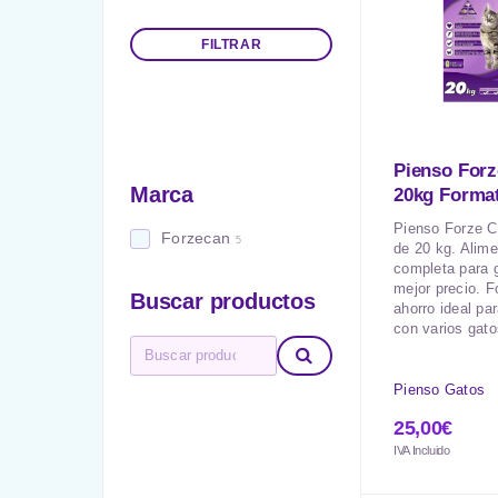
FILTRAR
Pienso Forz
Marca
20kg Forma
Pienso Forze C
Forzecan
5
de 20 kg. Alime
completa para g
mejor precio. 
Buscar productos
ahorro ideal pa
con varios gato
Pienso Gatos
25,00
€
IVA Incluido