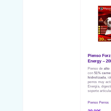
Pienso For
Energy – 20
Pienso de
alto
con
51% carne
hidrolizada
, i
perros muy act
Energía, digesti
soporte articula
Pienso Perros
29,00
€