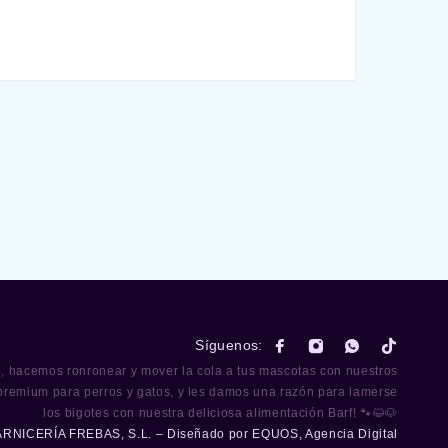
Síguenos:
o, hacemos ronronear y mover la cola a tus mascotas con nuestros
premium para perros y gatos, y les damos una razón para lamerse
los bigotes con nuestra deliciosa alimentación Barf! 🐾😺🐶
ARNICERÍA FREBAS, S.L. – Diseñado por
EQUOS, Agencia Digital