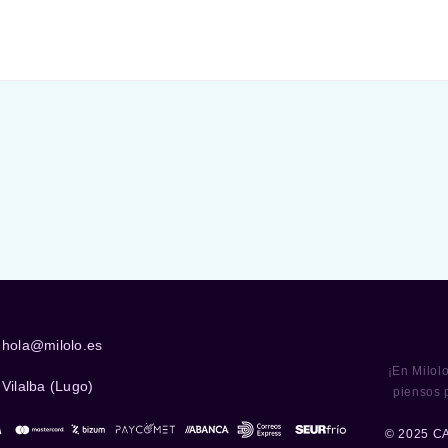
hola@milolo.es
¡En Milol
Vilalba (Lugo)
piensos 
© 2025 C