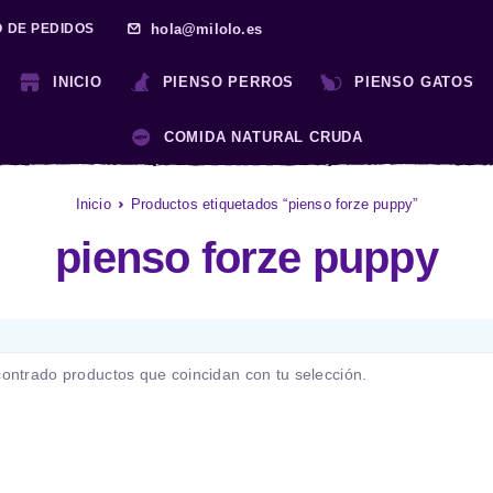
hola@milolo.es
O DE PEDIDOS
INICIO
PIENSO PERROS
PIENSO GATOS
COMIDA NATURAL CRUDA
Inicio
Productos etiquetados “pienso forze puppy”
pienso forze puppy
ontrado productos que coincidan con tu selección.