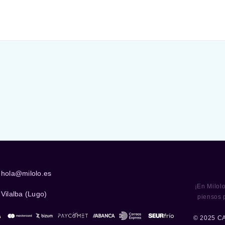
hola@milolo.es
¡En Milol
Vilalba (Lugo)
piensos 
© 2025 C