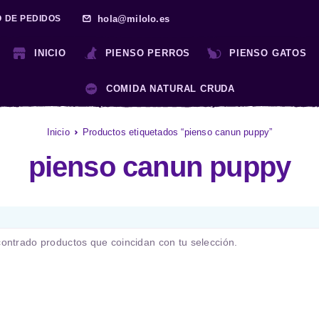
hola@milolo.es
O DE PEDIDOS
INICIO
PIENSO PERROS
PIENSO GATOS
COMIDA NATURAL CRUDA
Inicio
Productos etiquetados “pienso canun puppy”
pienso canun puppy
ontrado productos que coincidan con tu selección.