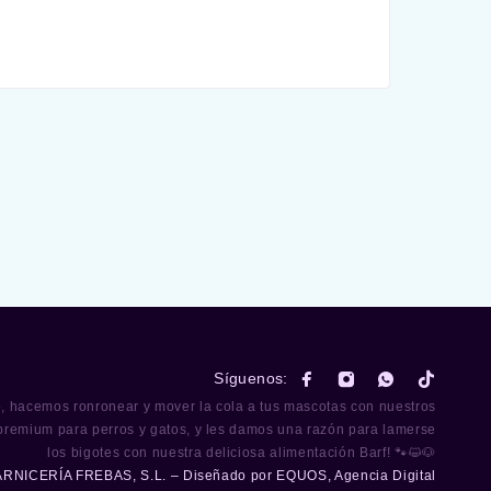
Síguenos:
o, hacemos ronronear y mover la cola a tus mascotas con nuestros
premium para perros y gatos, y les damos una razón para lamerse
los bigotes con nuestra deliciosa alimentación Barf! 🐾😺🐶
ARNICERÍA FREBAS, S.L. – Diseñado por
EQUOS, Agencia Digital