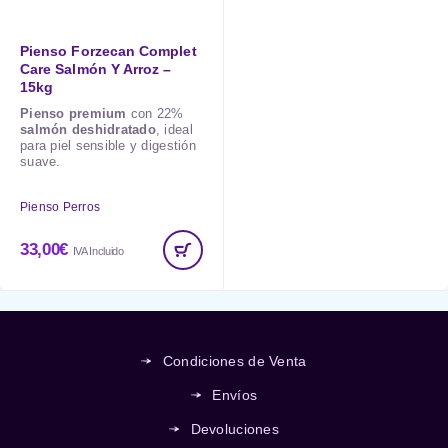
Pienso Forzecan Complet
Care Salmón Y Arroz –
15kg
Pienso premium
con 22%
salmón deshidratado
, ideal
para piel sensible y digestión
suave.
Pienso Perros
33,00
€
IVA Incluido
Condiciones de Venta
Envíos
Devoluciones