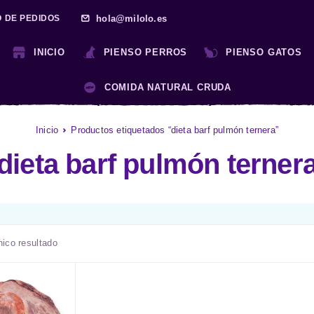
hola@milolo.es
O DE PEDIDOS
INICIO
PIENSO PERROS
PIENSO GATOS
COMIDA NATURAL CRUDA
Inicio
Productos etiquetados “dieta barf pulmón ternera”
dieta barf pulmón terner
nico resultado