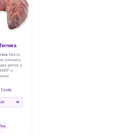
Ternera
nera
fresco,
para consumo
ara perros y
 BARF o
tural.
 Cruda
ños