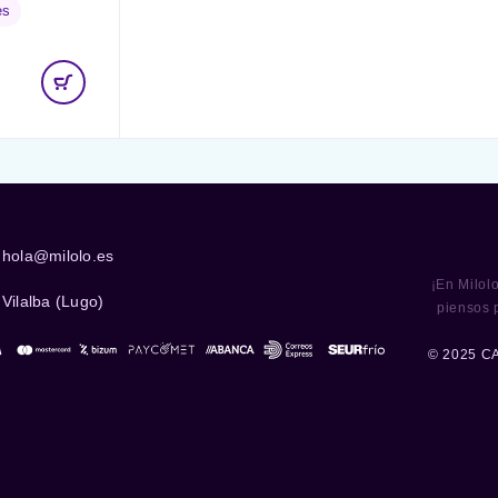
es
hola@milolo.es
¡En Milol
Vilalba (Lugo)
piensos 
© 2025 C