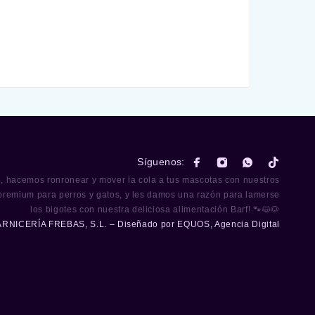
Síguenos:
o, hacemos ronronear y mover la cola a tus mascotas con nuestros
premium para perros y gatos, y les damos una razón para lamerse
los bigotes con nuestra deliciosa alimentación Barf! 🐾😺🐶
ARNICERÍA FREBAS, S.L. – Diseñado por
EQUOS, Agencia Digital