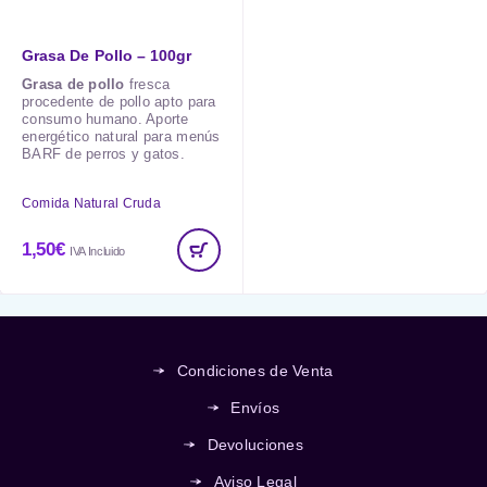
Grasa De Pollo – 100gr
Grasa de pollo
fresca
procedente de pollo apto para
consumo humano. Aporte
energético natural para menús
BARF de perros y gatos.
Comida Natural Cruda
1,50
€
IVA Incluido
Condiciones de Venta
Envíos
Devoluciones
Aviso Legal